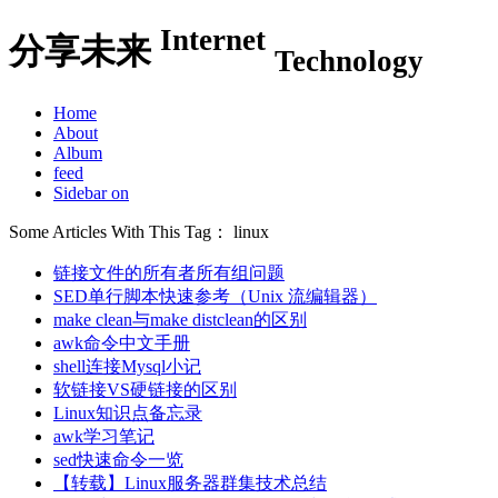
Internet
分享未来
Technology
Home
About
Album
feed
Sidebar on
Some Articles With This Tag： linux
链接文件的所有者所有组问题
SED单行脚本快速参考（Unix 流编辑器）
make clean与make distclean的区别
awk命令中文手册
shell连接Mysql小记
软链接VS硬链接的区别
Linux知识点备忘录
awk学习笔记
sed快速命令一览
【转载】Linux服务器群集技术总结