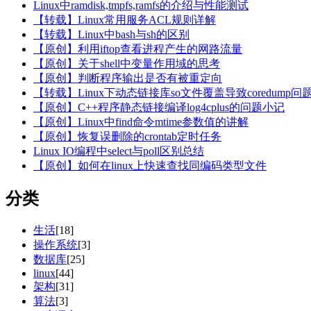
Linux中ramdisk,tmpfs,ramfs的介绍与性能测试
【转载】Linux常用服务ACL规则详解
【转载】Linux中bash与sh的区别
【原创】利用iftop查看进程产生的网路流量
【原创】关于shell中变量作用域的思考
【原创】判断程序输出是否有被重定向
【转载】Linux下动态链接库so文件覆盖导致coredump
【原创】C++程序静态链接编译log4cplus的问题小记
【原创】Linux中find命令mtime参数值的讲解
【原创】恢复误删除的crontab定时任务
Linux IO编程中select与poll区别总结
【原创】如何在linux上快速查找同编码类型文件
分类
生活
[18]
操作系统
[3]
数据库
[25]
linux
[44]
架构
[31]
算法
[3]