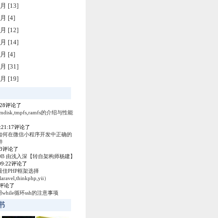
月 [13]
月 [4]
月 [12]
月 [14]
月 [4]
月 [31]
月 [19]
4:28评论了
amdisk,tmpfs,ramfs的介绍与性能
0:21:17评论了
如何在微信小程序开发中正确的
件
53评论了
ey DB 由浅入深【转自架构师杨建】
:09:22评论了
最佳PHP框架选择
laravel,thinkphp,yii）
04评论了
使用while循环ssh的注意事项
书