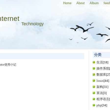
Home
About
Album
feed
nternet
Technology
分类
生活
[18]
rator使用小记
操作系统
数据库
[2
linux
[44]
架构
[31]
算法
[3]
程序语言
php
[34]