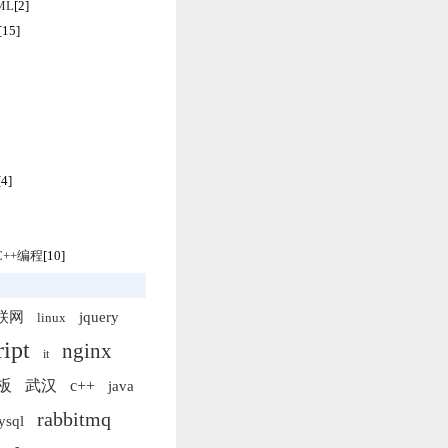
TML
[2]
[15]
[4]
/C++编程
[10]
联网
jquery
linux
ript
nginx
it
板
武汉
c++
java
rabbitmq
ysql