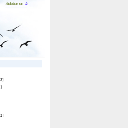
Sidebar on
[3]
5]
[2]