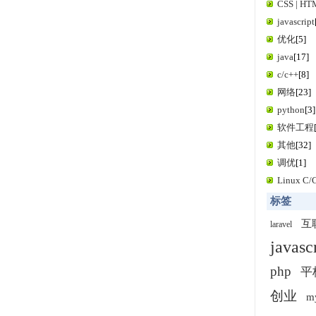
CSS | H
javascript
优化
[5]
java
[17]
c/c++
[8]
网络
[23]
python
[3]
软件工程
其他
[32]
调优
[1]
Linux C
标签
互
laravel
javasc
php
平
创业
m