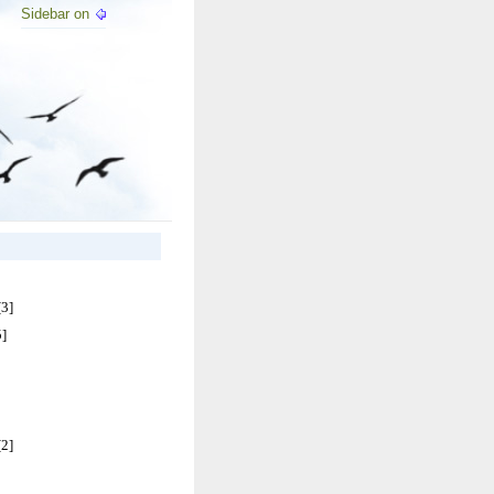
Sidebar on
[3]
5]
[2]