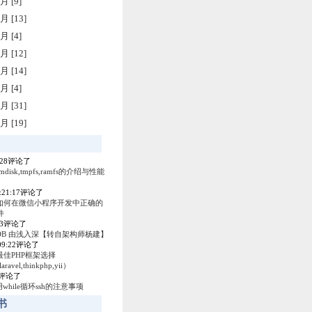
月 [9]
月 [13]
月 [4]
月 [12]
月 [14]
月 [4]
月 [31]
月 [19]
4:28评论了
amdisk,tmpfs,ramfs的介绍与性能
0:21:17评论了
如何在微信小程序开发中正确的
件
53评论了
ey DB 由浅入深【转自架构师杨建】
:09:22评论了
最佳PHP框架选择
laravel,thinkphp,yii）
04评论了
使用while循环ssh的注意事项
书