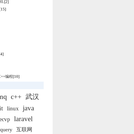
TML
[2]
[15]
[4]
/C++编程
[10]
tmq
c++
武汉
java
it
linux
laravel
ecvp
jquery
互联网