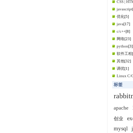
CSS | H
javascript
优化
[5]
java
[17]
c/c++
[8]
网络
[23]
python
[3]
软件工程
其他
[32]
调优
[1]
Linux C
标签
rabbi
apache
ex
创业
mysql