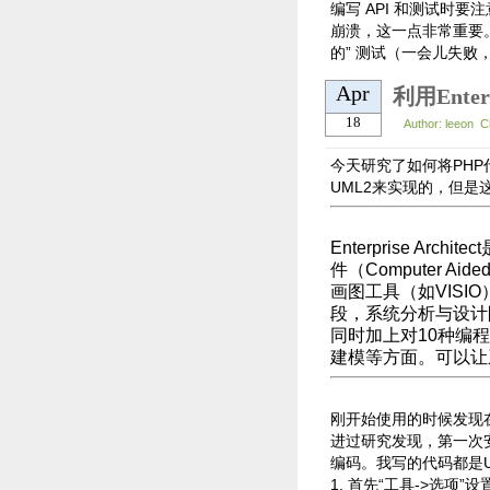
编写 API 和测试时
崩溃，这一点非常重要
的” 测试（一会儿失
Apr
18
Author: leeon 
今天研究了如何将PHP
UML2来实现的，但
Enterprise Arch
件（Computer Aid
画图
工具
（如VIS
段，系统分析与设计
同时加上对10种编
建模等方面。可以让
刚开始使用的时候发现
进过研究发现，第一次安装好
编码。我写的代码都是U
1. 首先“工具->选项