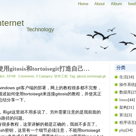
Home
About
Album
feed
nternet
Technology
【原创】使用gitosis和tortoisegit打造自己的git服务
分类
lick: 33748 Comments: 5 Category: 软件工程 Tag: gitosis,tortoisegit,git
生活
[18]
操作系统
windows git客户端的部署，网上的教程很多都不完整，
数据库
[2
何使用tortoisegit来连接gitosis的教程，并使其正
总结分享一下。
linux
[44]
架构
[31]
on，和git这里就不用多说了。另外需要注意的是我前面的
算法
[3]
bin路径的问题。
程序语言
法网上有很多教程，这里讲解的都是正确的，我就不多言了。
h密钥，这里有一个细节必须注意，不能用tortoisegit
php
[34]