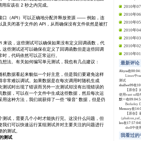
次调用应该在 2 秒之内完成。
2010年07
2010年06
口（API）可以正确地分配并释放资源 —— 例如，连
2010年05
及关闭基于文件的 API，从而确保没有文件依然是被打
2010年04
2010年03
PI 来说，这些测试可以确保如果没有定义回调函数，代
2010年02
，这些测试还可以确保在定义了回调函数但是这些回调
2010年01
常时，代码依然可以正常运行。
点想法。有关如何编写单元测试，我也有几点建议：
最新评论
Abyss在00:0
随机数据看起来貌似一个好主意，但是我们要避免这样
Linux中r
得非常难以调试。如果数据是在每次调用时随机生成
测试
shallwe99在1
次测试时出现了错误而另外一次测试却没有出现错误的
【原创】
机数据，可以在一个文件中生成这些数据，然后每次运
使用vant ui组
用这种方法，我们就获得了一些 “噪音” 数据，但是仍
默一在09:04:
Berkel
。
Memory在14
【原创】
个测试，需要几个小时才能执行完。这没什么问题，但
（phalcon,yaf,
leo在17:57:
使我们可以快速运行某组测试并对主要关注的问题进行
shell中
整的测试。
我看过的
健的测试