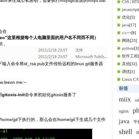
nerator来生成公私密钥，需要执行msysgit里面的msys.bat
CSS | H
javascript
优化
[5]
java
[17]
会在
c/c++
[8]
 （“leo”这里根据每个人电脑里面的用户名不同而不同）
网络
[23]
钥，
python
[3]
软件工程
下输入命令将id_rsa.pub文件传给远程的linux git服务器
其他
[32]
调优
[1]
Linux C
ww.leeon.me:~
标签
用
gitosis-init
命令来初始化gitosis服务了
miix
ra
p
nginx
home/git下执行的，那么会在/home/git下生成几个文件
java
平
shell