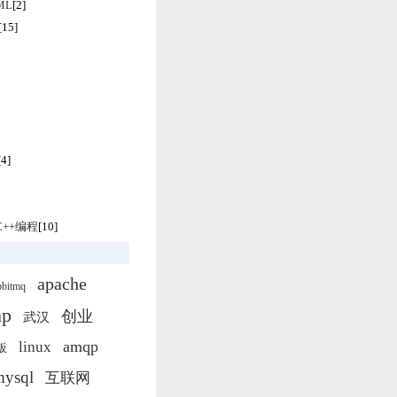
TML
[2]
[15]
[4]
/C++编程
[10]
apache
bbitmq
hp
创业
武汉
amqp
linux
板
mysql
互联网