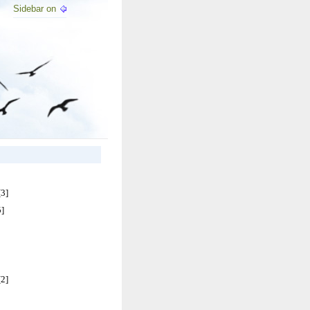
Sidebar on
[3]
5]
[2]