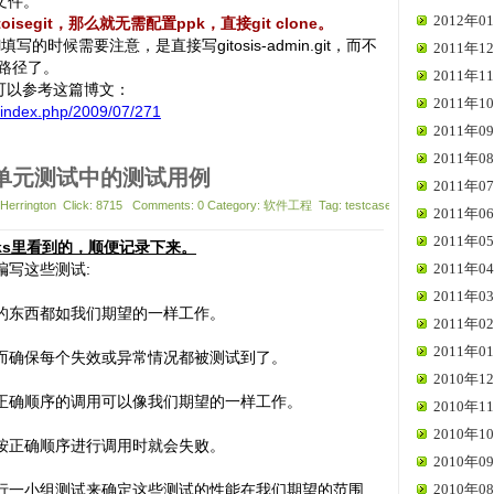
配置文件。
2012年01
oisegit，那么就无需配置ppk，直接git clone。
l填写的时候需要注意，是直接写gitosis-admin.git，而不
2011年12
绝对路径了。
2011年11
问题可以参考这篇博文：
2011年10
e/index.php/2009/07/271
2011年09
2011年08
单元测试中的测试用例
2011年07
. Herrington Click: 8715 Comments: 0 Category: 软件工程 Tag: testcase
2011年06
2011年05
rWorks里看到的，顺便记录下来。
编写这些测试
:
2011年04
2011年03
的东西都如我们期望的一样工作。
2011年02
2011年01
而确保每个失效或异常情况都被测试到了。
2010年12
正确顺序的调用可以像我们期望的一样工作。
2010年11
2010年10
按正确顺序进行调用时就会失败。
2010年09
行一小组测试来确定这些测试的性能在我们期望的范围
2010年08