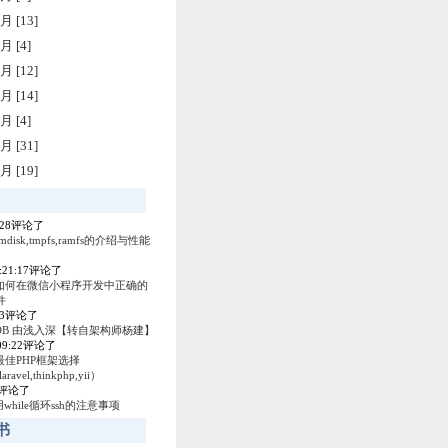
月 [13]
月 [4]
月 [12]
月 [14]
月 [4]
月 [31]
月 [19]
4:28评论了
amdisk,tmpfs,ramfs的介绍与性能
0:21:17评论了
如何在微信小程序开发中正确的
件
53评论了
ey DB 由浅入深【转自架构师杨建】
:09:22评论了
最佳PHP框架选择
laravel,thinkphp,yii）
04评论了
使用while循环ssh的注意事项
书