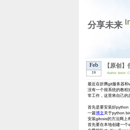
I
分享未来
Feb
19
Author: leeon C
最近在折腾git服务器和
没有一个很系统的教程描述如
常工作，这里将自己的
首先是要安装好pyth
一篇
博文
关于python 
安装gitosis的方
首先要在本地创建一个ss