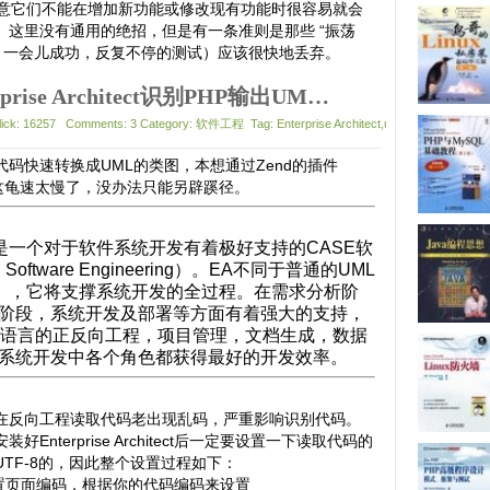
要注意它们不能在增加新功能或修改现有功能时很容易就会
。这里没有通用的绝招，但是有一条准则是那些 “振荡
败，一会儿成功，反复不停的测试）应该很快地丢弃。
利用Enterprise Architect识别PHP输出UML图
Click: 16257 Comments: 3 Category: 软件工程 Tag: Enterprise Architect,uml,类图
代码快速转换成UML的类图，本想通过Zend的插件
是这龟速太慢了，没办法只能另辟蹊径。
itect是一个对于软件
系统
开发
有着极好支持的CASE软
ed Software Engineering）。EA不同于普通的UML
IO），它将支撑系统开发的全过程。在需求分析阶
阶段，系统开发及部署等方面有着强大的支持，
程语言的正反向工程，项目管理，文档生成，数据
系统开发中各个角色都获得最好的开发效率。
在反向工程读取代码老出现乱码，严重影响识别代码。
Enterprise Architect后一定要设置一下读取代码的
TF-8的，因此整个设置过程如下：
”设置页面编码，根据你的代码编码来设置