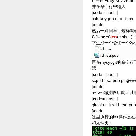
自带的Putty Key Ge
并在命令行中输入
[code="bash"]
ssh-keygen.exe -t rsa
[/code]
然后一路回车，这样就
C:\Users\
leo
\.ssh
下生成一个公钥一个私
再在mysysgit的命令行
端。
[code="bash"]
scp id_rsa.pub git@w
[/code]
server端接收后就可以
[code="bash"]
gitosis-init < id_rsa.pub
[/code]
这里执行的init操作是在/
和文件夹：