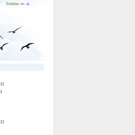
Sidebar on
[3]
5]
[2]