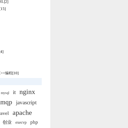
TML
[2]
[15]
[4]
/C++编程
[10]
nginx
it
mysql
amqp
javascript
apache
ravel
php
创业
execvp