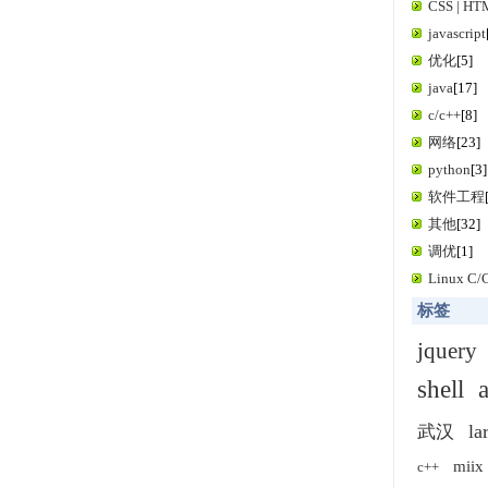
CSS | H
javascript
优化
[5]
java
[17]
c/c++
[8]
网络
[23]
python
[3]
软件工程
其他
[32]
调优
[1]
Linux C
标签
jquery
shell
la
武汉
miix
c++