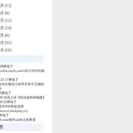
月 [13]
月 [4]
月 [12]
月 [14]
月 [4]
月 [31]
月 [19]
4:28评论了
amdisk,tmpfs,ramfs的介绍与性能
0:21:17评论了
如何在微信小程序开发中正确的
件
53评论了
ey DB 由浅入深【转自架构师杨建】
:09:22评论了
最佳PHP框架选择
laravel,thinkphp,yii）
04评论了
使用while循环ssh的注意事项
书