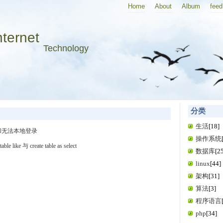
Home
About
Album
feed
nternet
Technology
分类
生活
[18]
却无法本地登录
操作系统
 like 与 create table as select
数据库
[2
linux
[44]
架构
[31]
算法
[3]
程序语言
php
[34]