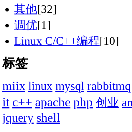
其他
[32]
调优
[1]
Linux C/C++编程
[10]
标签
miix
rabbitmq
linux
mysql
it
c++
apache
php
创业
a
shell
jquery