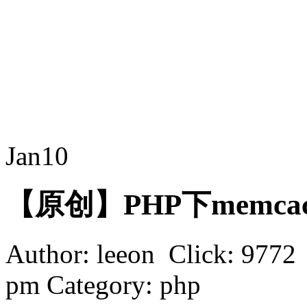
Jan
10
【原创】PHP下memca
Author: leeon Click: 9772
pm Category: php