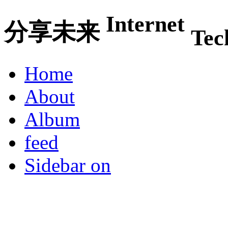
Internet
分享未来
Tec
Home
About
Album
feed
Sidebar on