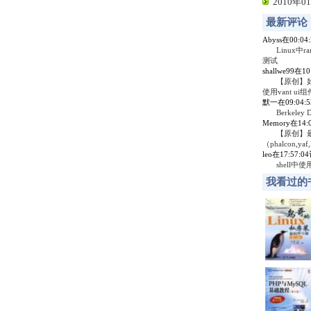
2010年01
最新评论
Abyss在00:0
Linux中r
测试
shallwe99在1
【原创】
使用vant ui组
默一在09:04:
Berkel
Memory在14
【原创】
（phalcon,yaf,
leo在17:57:
shell中
我看过的