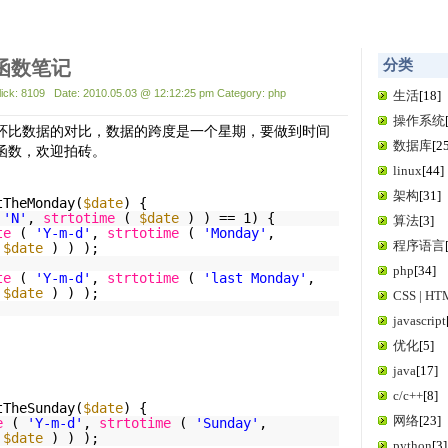
函数笔记
分类
lick: 8109 Date: 2010.05.03 @ 12:12:25 pm Category: php
生活
[18]
操作系统
环比数据的对比，数据的跨度是一个星期，要做到时间
数据库
[2
函数，欢迎拍砖。
linux
[44]
架构
[31]
tTheMonday(
$date
) {
(
'N'
,
strtotime
(
$date
) ) == 1) {
算法
[3]
te
(
'Y-m-d'
,
strtotime
(
'Monday'
,
程序语言
(
$date
) ) );
php
[34]
te
(
'Y-m-d'
,
strtotime
(
'last Monday'
,
(
$date
) ) );
CSS | H
javascript
优化
[5]
java
[17]
c/c++
[8]
tTheSunday(
$date
) {
网络
[23]
e
(
'Y-m-d'
,
strtotime
(
'Sunday'
,
(
$date
) ) );
python
[3]