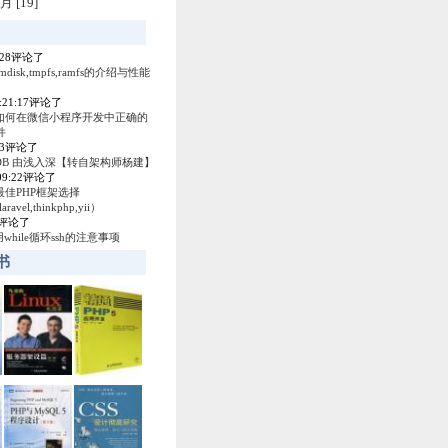
月 [19]
4:28评论了
amdisk,tmpfs,ramfs的介绍与性能
0:21:17评论了
如何在微信小程序开发中正确的
件
53评论了
ey DB 由浅入深【转自架构师杨建】
:09:22评论了
最佳PHP框架选择
laravel,thinkphp,yii）
04评论了
使用while循环ssh的注意事项
书