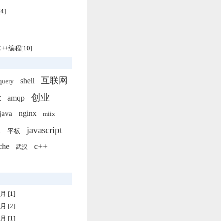
[4]
/C++编程
[10]
互联网
shell
query
t
创业
amqp
nginx
java
miix
l
javascript
平板
c++
che
武汉
月 [1]
月 [2]
月 [1]