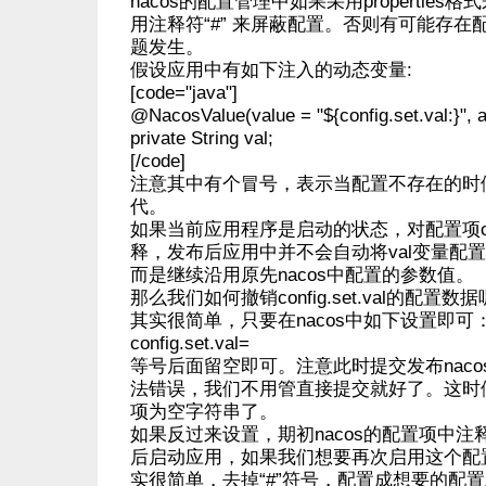
nacos的配置管理中如果采用propertie
用注释符“#” 来屏蔽配置。否则有可能存
题发生。
假设应用中有如下注入的动态变量:
[code="java"]
@NacosValue(value = "${config.set.val:}", 
private String val;
[/code]
注意其中有个冒号，表示当配置不存在的时
代。
如果当前应用程序是启动的状态，对配置项config
释，发布后应用中并不会自动将val变量配
而是继续沿用原先nacos中配置的参数值。
那么我们如何撤销config.set.val的配置数据
其实很简单，只要在nacos中如下设置即可
config.set.val=
等号后面留空即可。注意此时提交发布nac
法错误，我们不用管直接提交就好了。这时
项为空字符串了。
如果反过来设置，期初nacos的配置项中
后启动应用，如果我们想要再次启用这个配
实很简单，去掉“#”符号，配置成想要的配置发