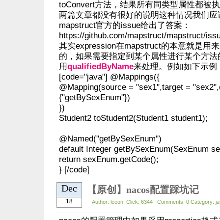
toConvert方法，结果所有同类型属性都被
两篇文章都没有很好的说明这种情况我们应
mapstruct官方的issue给出了答案：
https://github.com/mapstruct/mapstruct/iss
其实expression在mapstruct的本意就
的，如果需要指定到某个属性进行某个方法
用
qualifiedByName
来处理。例如如下示例
[code="java"] @Mappings({
@Mapping(source = "sex1",target = "sex2"
{"getBySexEnum"})
})
Student2 toStudent2(Student1 student1);
@Named("getBySexEnum")
default Integer getBySexEnum(SexEnum s
return sexEnum.getCode();
} [/code]
Dec
【原创】nacos配置踩坑记
18
Author: leeon Click: 6344 Comments: 0 Category: j