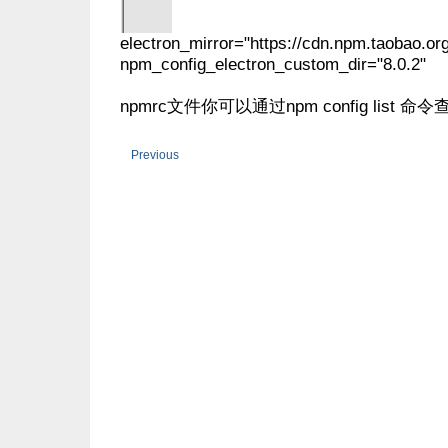
electron_mirror="https://cdn.npm.taobao.org/
npm_config_electron_custom_dir="8.0.2"
npmrc文件你可以通过npm config list 命
Previous